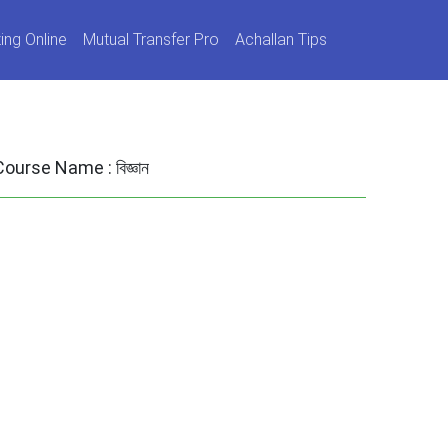
ing Online
Mutual Transfer Pro
Achallan Tips
Course Name :
বিজ্ঞান