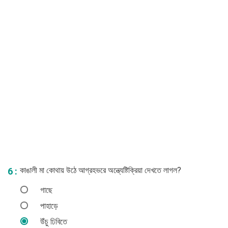
কাঙালী মা কোথায় উঠে আগ্রহভরে অন্ত্যেষ্টিক্রিয়া দেখতে লাগল?
6 :
গাছে
পাহাড়ে
উঁচু ঢিবিতে