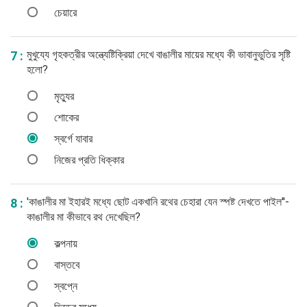
চেয়ারে
মুখুয্যে গৃহকত্রীর অন্ত্যেষ্টিক্রিয়া দেখে বাঙালীর মায়ের মধ্যে কী ভাবানুভুতির সৃষ্টি
7 :
হলো?
মৃত্যুর
শোকের
স্বর্গে যাবার
নিজের প্রতি ধিক্কার
'কাঙালীর মা ইহারই মধ্যে ছোট একখানি রথের চেহারা যেন স্পষ্ট দেখতে পাইল''-
8 :
কাঙালীর মা কীভাবে রথ দেখেছিল?
কল্পনায়
বাস্তবে
স্বপ্নে