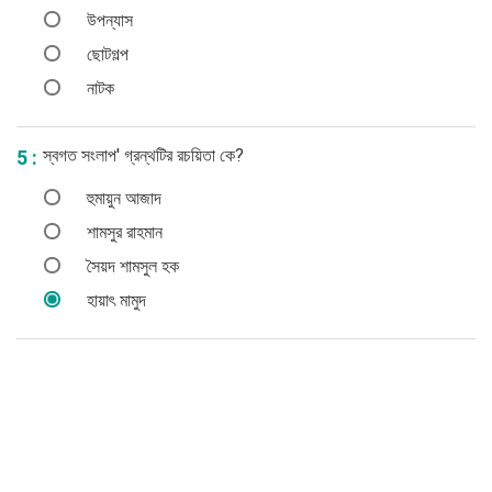
উপন্যাস
ছোটগল্প
নাটক
স্বগত সংলাপ' গ্রন্থটির রচয়িতা কে?
5 :
হুমায়ুন আজাদ
শামসুর রাহমান
সৈয়দ শামসুল হক
হায়াৎ মামুদ