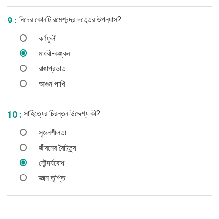
নিচের কোনটি রমেশচন্দ্র দত্তের উপন্যাস?
9 :
কর্ণফুলী
মাধবী-কঙ্কন
রাঙাপ্রভাত
আগুন পাখি
সাহিত্যের চিরন্তন উদ্দেশ্য কী?
10 :
সৃজনশীলতা
জীবনের বৈচিত্র্য
সৌন্দর্যবোধ
জ্ঞান তৃপ্তি