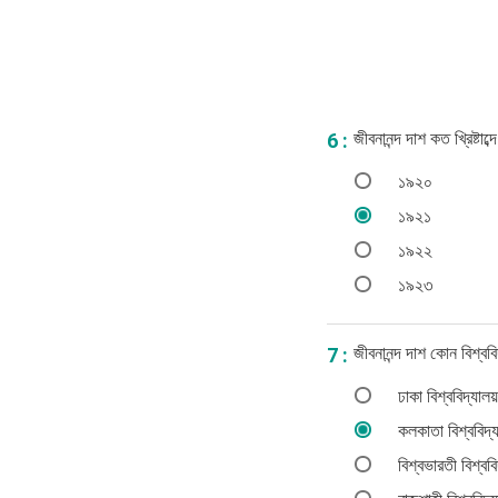
জীবনানন্দ দাশ কত খ্রিষ্টা
6 :
১৯২০
১৯২১
১৯২২
১৯২৩
জীবনানন্দ দাশ কোন বিশ্ব
7 :
ঢাকা বিশ্ববিদ্যালয়
কলকাতা বিশ্ববিদ্
বিশ্বভারতী বিশ্ববি