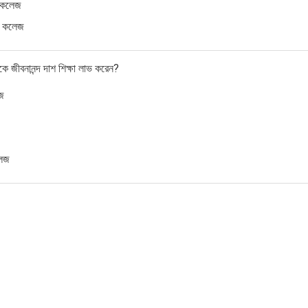
জ কলেজ
ন কলেজ
জীবনানন্দ দাশ শিক্ষা লাভ করেন?
জে
লেজ