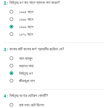
নির্মলেন্দু গুণ কত সালে স্নাতক পাশ করেন?
2 :
১৯৬৫ সালে
১৯৬৮ সালে
১৯৬৯ সালে
১৯৭১ সালে
বাংলার মাটি বাংলার জল' গ্রন্থটির রচয়িতা কে?
3 :
আল মাহমুদ
মহাদেব সাহা
নির্মলেন্দু গুণ
জীবনানন্দ দাশ
নির্মলেন্দু গুণেরে ছোটগল্প কোনটি?
4 :
বাবা যখন ছোট ছিলেন