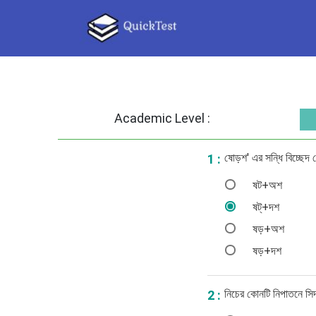
Academic Level :
ষোড়শ' এর সন্ধি বিচ্ছেদ
1 :
ষট+অশ
ষট্‌+দশ
ষড়+অশ
ষড়+দশ
নিচের কোনটি নিপাতনে সিদ
2 :