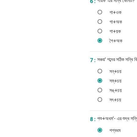
গায়ক' এর সন্ধি কোনটি?
6 :
গা+ওক
গা+অক
গা+য়ক
গৈ+অক
সঞ্চয়' শব্দের সঠিক সন্ধি 
7 :
সন্‌+চয়
সম্‌+চয়
সঙ্‌+চয়
সৎ+চয়
পশু+অধম'- এর শুদ্ধ সন্ধ
8 :
পশ্বধম