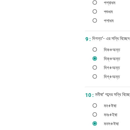
পশ্বাধম
পশুধম
পশাধম
দিগন্ত'- এর সন্ধি বিচ্ছ
9 :
দিক+অন্ত
দিক্‌+অন্ত
দিগ+অন্ত
দিগ্‌+অন্ত
মনীষা' শব্দের সন্ধি বিচ
10 :
মন+ঈষা
মনঃ+ইষা
মনস+ঈষা