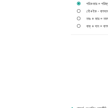
পরি+কার = পরিষ্
নৌ+ইক - বাগদা
নমঃ + কার = নমস
বাক্‌ + দান = বাগ