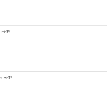
েদ কোনটি?
্ছেদ কোনটি?