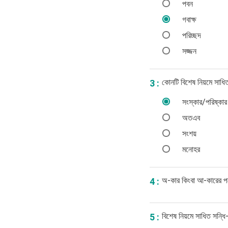
পবন
গবাক্ষ
পরিচ্ছদ
সজ্জন
কোনটি বিশেষ নিয়মে সাধি
3 :
সংস্কার/পরিষ্কার
অতএব
সংশয়
মনোহর
অ-কার কিংবা আ-কারের প
4 :
বিশেষ নিয়মে সাধিত সন্ধি
5 :