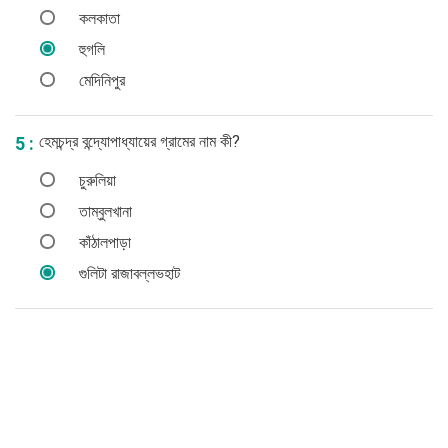
কলকাতা
হুগলি
মেদিনিপুর
হেমচন্দ্র বন্দ্যোপাধ্যায়ের গ্রামের নাম কী?
5 :
চুরুলিয়া
তাম্বুলখানা
কাঁঠালপাড়া
গুলিটা রাজাবল্লভহাট