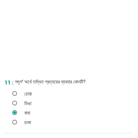
সদৃশ' অর্থে তদ্ধিত প্রত্যয়ের ব্যবহার কোনটি?
11 :
চোরা
ডিঙা
বাঘা
চাকা