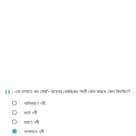
এক থালাতে খাব মোরা'- বাক্যের রেখাঙ্কিত পদটি কোন কারকে কোন বিভক্তি?
11 :
অধিকরণে ৭মী
কর্মে ৭মী
করণে ৭মী
অপাদানে ৭মী