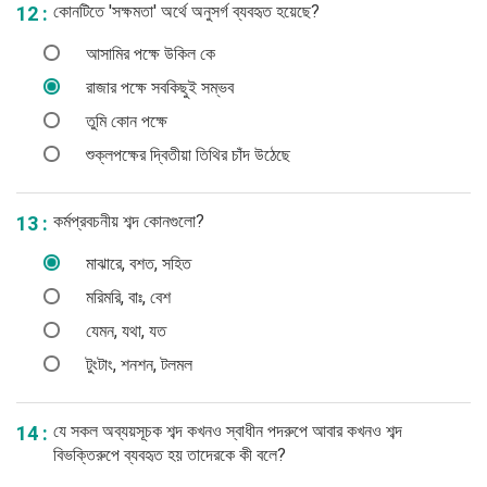
কোনটিতে 'সক্ষমতা' অর্থে অনুসর্গ ব্যবহৃত হয়েছে?
12 :
আসামির পক্ষে উকিল কে
রাজার পক্ষে সবকিছুই সম্ভব
তুমি কোন পক্ষে
শুক্লপক্ষের দ্বিতীয়া তিথির চাঁদ উঠেছে
কর্মপ্রবচনীয় শব্দ কোনগুলো?
13 :
মাঝারে, বশত, সহিত
মরিমরি, বাঃ, বেশ
যেমন, যথা, যত
টুংটাং, শনশন, টলমল
যে সকল অব্যয়সূচক শব্দ কখনও স্বাধীন পদরুপে আবার কখনও শব্দ
14 :
বিভক্তিরুপে ব্যবহৃত হয় তাদেরকে কী বলে?