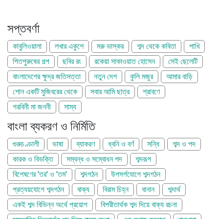
সপ্তবর্ণা
কাবুলিওয়ালা
লখার একুশে
মরু ভাস্কর
শব্দ থেকে কবিতা
পাখি
পিতপুরুষের গল্প
ছবির রং
রকেয়া সাকাওয়াত হোসেন
সেই ছেলেটি
বাংলাদেশের ক্ষুদ্র জতিসত্তা
নতুন দেশ
কুলি মজুর
আমার বাড়ি
শোন একটি মুজিবরের থেকে
সবার আমি ছাত্র
শ্রাবণে
গরবিনী মা জননী
সাম্য
বাংলা ব্যকরণ ও নির্মিতি
গুরুচণ্ডালী
ভাষা
ব্যাকরণ
ধ্বনি ও বর্ণ
সন্ধি
শব্দ ও পদ
কারক ও বিভক্তি
সম্বন্ধ ও সম্বোধন পদ
শব্দরূপ
বিশেষণের 'তর' ও 'তম'
শব্দগঠন
উপসর্গযোগে শব্দগঠন
প্রত্যয়যোগে শব্দগঠন
বাক্য
বিরাম চিহ্ন
বানান
শব্দার্থ
একই শব্দ বিভিন্ন অর্থে প্রয়োগ
বিপরীতার্থক শব্দ দিয়ে বাক্য রচনা