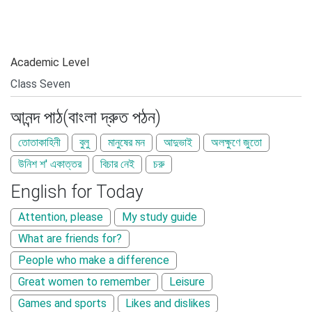
Academic Level
আনন্দ পাঠ(বাংলা দ্রুত পঠন)
তোতাকাহিনী
বুলু
মানুষের মন
আদুভাই
অলক্ষুণে জুতো
উনিশ শ' একাত্তর
বিচার নেই
চরু
English for Today
Attention, please
My study guide
What are friends for?
People who make a difference
Great women to remember
Leisure
Games and sports
Likes and dislikes