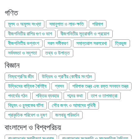
গণিত
মূলদ ও অমূলদ সংখ্যা
সমানুপাত ও লাভ-ক্ষতি
পরিমাপ
বীজগনিতীয় রাশির গুণ ও ভাগ
বীজগনিতীয় সূত্রাবলি ও প্রয়োগ
বীজগনিতীয় ভগ্নাংশ
সরল সমীকরণ
সমান্তরাল সরলরেখা
ত্রিভুজ
সর্বসমতা ও সদৃশতা
তথ্য ও উপাত্ত
বিজ্ঞান
নিম্নশ্রেণির জীব
উদ্ভিদ ও প্রাণীর কোষীয় সংগঠন
উদ্ভিদের বাহ্যিক বৈশিষ্ট্য
শ্বসন
পরিপাক তন্ত্র এবং রক্ত সনবহন তন্ত্র
পদার্থের গঠন
শক্তির ব্যবহার
শব্দের কথা
তাপ ও তাপমাত্রা
বিদ্যুৎ ও চুম্বকের ঘটনা
সৌর জগৎ ও আমাদের পৃথিবী
প্রাকৃতিক পরিবেশ ও দূষণ
জলবায়ু পরিবর্তন
বাংলাদেশ ও বিশ্বপরিচয়
বাংলাদেশের স্বাধীনতা সংগ্রাম
বাংলাদেশের সংস্কৃতি ও সাংস্কৃতিক বৈচিত্র্য