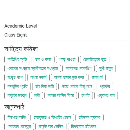
Academic Level
সাহিত্য কনিকা
অতিথির স্মৃতি
ভাব ও কাজ
পড়ে পাওয়া
তৈলচিত্রের ভূত
এবারের সংগ্রাম স্বাধীনতার সংগ্রাম
আমাদের লোকশিল্প
সুখী মানুষ
মংড়ুর পথে
বাংলা নববর্ষ
বাংলা ভাষার জন্ম কথা
মানবধর্ম
বঙ্গভুমির প্রতি
দুই বিঘা জমি
পাছে লোকে কিছু বলে
প্রার্থনা
বাবুরের মহত্ত্ব
নারী
আবার আসিব ফিরে
রুপাই
একুশের গান
আনন্দপাঠ
কিশোর কাজি
রাজকুমার ও ভিখারির ছেলে
রবিনসন ক্রুশো
সোহরাব রোস্তুম
মার্চেন্ট অব ভেনিস
রিপভ্যান উইংকল