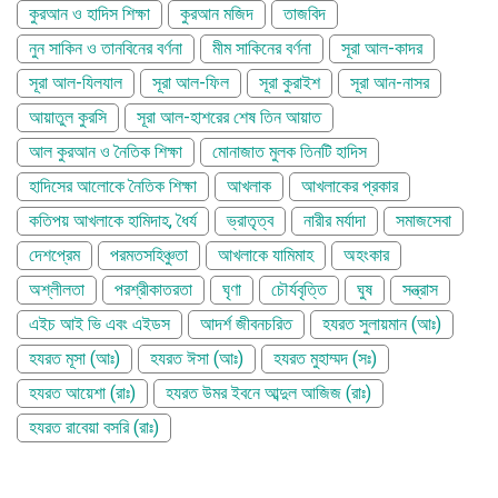
কুরআন ও হাদিস শিক্ষা
কুরআন মজিদ
তাজবিদ
নুন সাকিন ও তানবিনের বর্ণনা
মীম সাকিনের বর্ণনা
সূরা আল-কাদর
সূরা আল-যিলযাল
সূরা আল-ফিল
সূরা কুরাইশ
সূরা আন-নাসর
আয়াতুল কুরসি
সূরা আল-হাশরের শেষ তিন আয়াত
আল কুরআন ও নৈতিক শিক্ষা
মোনাজাত মুলক তিনটি হাদিস
হাদিসের আলোকে নৈতিক শিক্ষা
আখলাক
আখলাকের প্রকার
কতিপয় আখলাকে হামিদাহ, ধৈর্য
ভ্রাতৃত্ব
নারীর মর্যাদা
সমাজসেবা
দেশপ্রেম
পরমতসহিঞ্চুতা
আখলাকে যামিমাহ
অহংকার
অশ্লীলতা
পরশ্রীকাতরতা
ঘৃণা
চৌর্যবৃত্তি
ঘুষ
সন্ত্রাস
এইচ আই ভি এবং এইডস
আদর্শ জীবনচরিত
হযরত সুলায়মান (আঃ)
হযরত মূসা (আঃ)
হযরত ঈসা (আঃ)
হযরত মুহাম্মদ (সঃ)
হযরত আয়েশা (রাঃ)
হযরত উমর ইবনে আব্দুল আজিজ (রাঃ)
হযরত রাবেয়া বসরি (রাঃ)